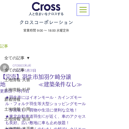
人と住まいをクロスする
クロスコーポレーション
営業時間 9:00 ～ 18:00 水曜定休
記事
全ての記事
crosscokuki
全ての記事
2025年5月31日
【完売】羽生市加羽ケ崎分譲
土地情報-久喜
地 ≪建築条件なし≫
土地情報-杉戸
更新日：
4月5日
★羽生市にはイオンモール・カインズモー
新着情報
ル・フォルテ羽生等大型ショッピングモール
土地情報-白岡
　が点在し、買物や生活に便利な立地！
★東北自動車道羽生ICが近く、車のアクセス
土地情報-加須
も良好。広い敷地に車も止め放題！
土地情報-幸手市