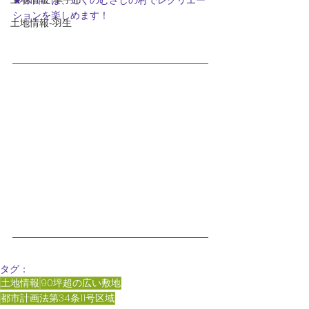
★休日には、近くのむさしの村でレクリエー
ションを楽しめます！
土地情報‐羽生
タグ：
土地情報
90坪超の広い敷地
都市計画法第34条11号区域