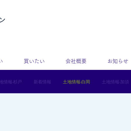
ン
い
買いたい
会社概要
お知らせ
地情報-杉戸
新着情報
土地情報-白岡
土地情報-加須