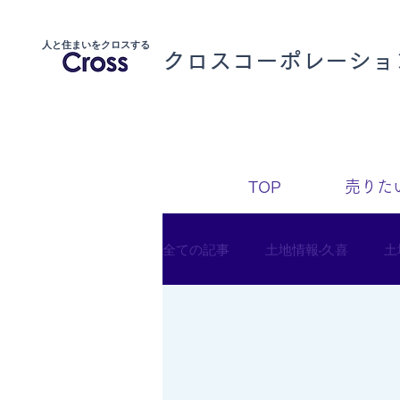
人と住まいをクロスする
クロスコーポレーショ
TOP
売りた
全ての記事
土地情報-久喜
土
土地情報‐羽生